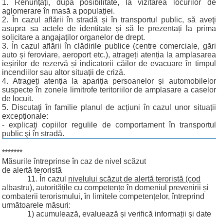
1. Renunțați, după posibilitate, la vizitarea locurilor de
aglomerare în masă a populației.
2. În cazul aflării în stradă și în transportul public, să aveţi
asupra sa actele de identitate și să le prezentați la prima
solicitare a angajaților organelor de drept.
3. În cazul aflării în clădirile publice (centre comerciale, gări
auto și feroviare, aeroport etc.), atrageți atenția la amplasarea
ieșirilor de rezervă și indicatorii căilor de evacuare în timpul
incendiilor sau altor situații de criză.
4. Atrageți atenția la apariția persoanelor și automobilelor
suspecte în zonele limitrofe teritoriilor de amplasare a caselor
de locuit.
5. Discutaţi în familie planul de acțiuni în cazul unor situații
excepționale:
- explicaţi copiilor regulile de comportament în transportul
public şi în stradă.
*******
Măsurile întreprinse în caz de nivel scăzut
de alertă teroristă
11. În cazul
nivelului scăzut de alertă teroristă (cod
albastru)
, autoritățile cu competențe în domeniul prevenirii și
combaterii terorismului, în limitele competențelor, întreprind
următoarele măsuri:
1) acumulează, evaluează și verifică informații și date