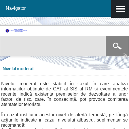
Navigator
Mergi la
conţinutul
principal
Formular de căutare
Căutare
Nivelul moderat
Nivelul moderat este stabilit în cazul în care analiza
informațiilor obținute de CAT al SIS al RM și evenimentele
recente indică existența premiselor de dezvoltare a unor
factori de risc, care, în consecință, pot provoca comiterea
atentatelor teroriste.
În cazul instituirii acestui nivel de alertă teroristă, pe lângă
acţiunile indicate în cazul nivelului albastru, suplimentar se
recomandă: