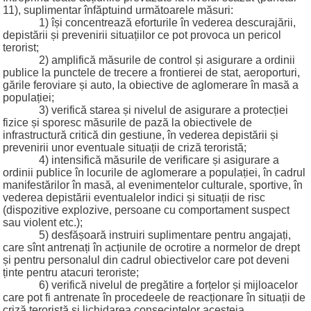
11), suplimentar înfăptuind următoarele măsuri:
1) își concentrează eforturile în vederea descurajării,
depistării și prevenirii situațiilor ce pot provoca un pericol
terorist;
2) amplifică măsurile de control și asigurare a ordinii
publice la punctele de trecere a frontierei de stat, aeroporturi,
gările feroviare și auto, la obiective de aglomerare în masă a
populației;
3) verifică starea și nivelul de asigurare a protecției
fizice și sporesc măsurile de pază la obiectivele de
infrastructură critică din gestiune, în vederea depistării și
prevenirii unor eventuale situații de criză teroristă;
4) intensifică măsurile de verificare și asigurare a
ordinii publice în locurile de aglomerare a populației, în cadrul
manifestărilor în masă, al evenimentelor culturale, sportive, în
vederea depistării eventualelor indici și situații de risc
(dispozitive explozive, persoane cu comportament suspect
sau violent etc.);
5) desfășoară instruiri suplimentare pentru angajați,
care sînt antrenați în acțiunile de ocrotire a normelor de drept
și pentru personalul din cadrul obiectivelor care pot deveni
ținte pentru atacuri teroriste;
6) verifică nivelul de pregătire a forțelor și mijloacelor
care pot fi antrenate în procedeele de reacționare în situații de
criză teroristă și lichidarea consecințelor acesteia.