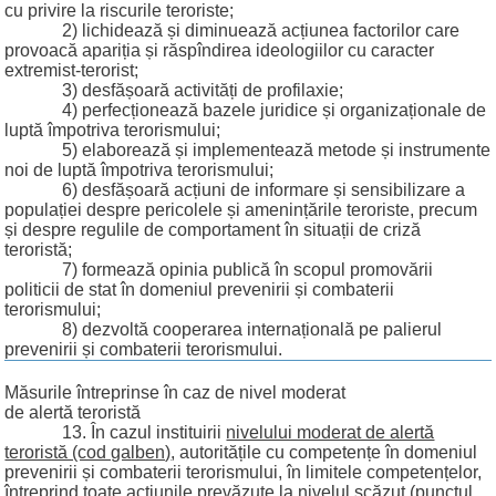
cu privire la riscurile teroriste;
2) lichidează și diminuează acțiunea factorilor care
provoacă apariția și răspîndirea ideologiilor cu caracter
extremist-terorist;
3) desfășoară activități de profilaxie;
4) perfecționează bazele juridice și organizaționale de
luptă împotriva terorismului;
5) elaborează și implementează metode și instrumente
noi de luptă împotriva terorismului;
6) desfășoară acțiuni de informare și sensibilizare a
populației despre pericolele și amenințările teroriste, precum
și despre regulile de comportament în situații de criză
teroristă;
7) formează opinia publică în scopul promovării
politicii de stat în domeniul prevenirii și combaterii
terorismului;
8) dezvoltă cooperarea internațională pe palierul
prevenirii și combaterii terorismului.
Măsurile întreprinse în caz de nivel moderat
de alertă teroristă
13. În cazul instituirii
nivelului moderat de alertă
teroristă (cod galben)
, autoritățile cu competențe în domeniul
prevenirii și combaterii terorismului, în limitele competențelor,
întreprind toate acțiunile prevăzute la nivelul scăzut (punctul