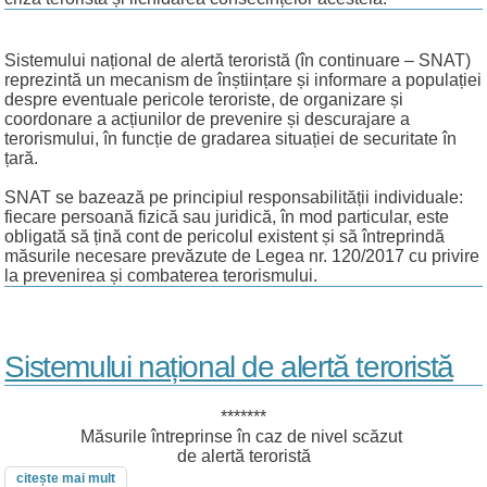
Sistemului național de alertă teroristă (în continuare – SNAT)
reprezintă un mecanism de înștiințare și informare a populației
despre eventuale pericole teroriste, de organizare și
coordonare a acțiunilor de prevenire și descurajare a
terorismului, în funcție de gradarea situației de securitate în
țară.
SNAT se bazează pe principiul responsabilității individuale:
fiecare persoană fizică sau juridică, în mod particular, este
obligată să țină cont de pericolul existent și să întreprindă
măsurile necesare prevăzute de Legea nr. 120/2017 cu privire
la prevenirea și combaterea terorismului.
Sistemului național de alertă teroristă
*******
Măsurile întreprinse în caz de nivel scăzut
de alertă teroristă
despre sistemului național de alertă teroristă
citește mai mult