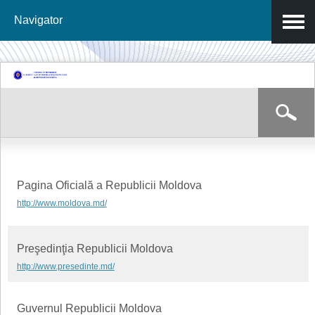
Navigator
Mergi la
conţinutul
principal
Formular de căutare
Căutare
Pagina Oficială a Republicii Moldova
http://www.moldova.md/
Preşedinţia Republicii Moldova
http://www.presedinte.md/
Guvernul Republicii Moldova